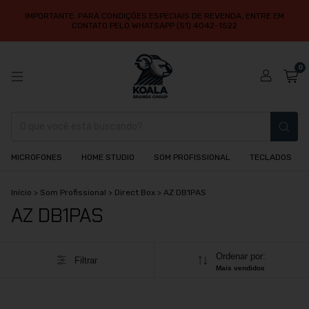
IMPORTANTE: PARA CONDIÇÕES ESPECIAIS DE REVENDA, ENTRE EM
CONTATO PELO WHATSAPP (51) 4042-1522
0
MICROFONES
HOME STUDIO
SOM PROFISSIONAL
TECLADOS
Início
>
Som Profissional
>
Direct Box
>
AZ DB1PAS
AZ DB1PAS
Ordenar por:
Filtrar
Mais vendidos