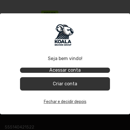
Seja bem vindo!
Interface de Áudio USB
Profissional Armer Argent Two
Acessar conta
G2 com 2 Entradas / 2 Saídas
Criar conta
Fechar e decidir depois
555140421522