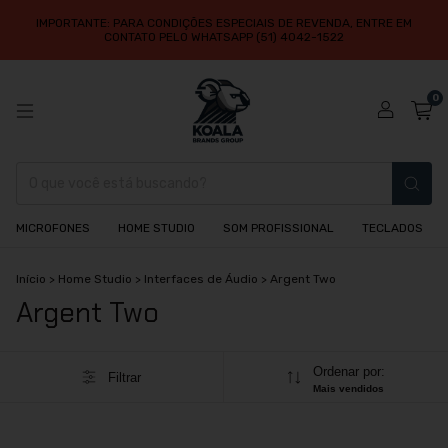
IMPORTANTE: PARA CONDIÇÕES ESPECIAIS DE REVENDA, ENTRE EM
CONTATO PELO WHATSAPP (51) 4042-1522
0
MICROFONES
HOME STUDIO
SOM PROFISSIONAL
TECLADOS
Início
>
Home Studio
>
Interfaces de Áudio
>
Argent Two
Argent Two
Ordenar por:
Filtrar
Mais vendidos