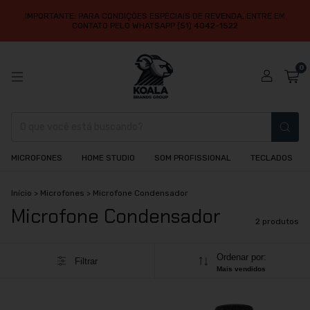
IMPORTANTE: PARA CONDIÇÕES ESPECIAIS DE REVENDA, ENTRE EM
CONTATO PELO WHATSAPP (51) 4042-1522
0
MICROFONES
HOME STUDIO
SOM PROFISSIONAL
TECLADOS
Início
>
Microfones
>
Microfone Condensador
Microfone Condensador
2 produtos
Ordenar por:
Filtrar
Mais vendidos