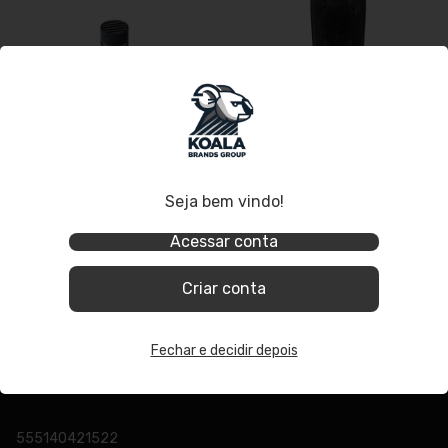
Seja bem vindo!
Microfone Condensador
Microfone Condensador
Profissional Overhead Armer
Profissional Armer A87
Acessar conta
AD1 para Pratos de Bateria e
Instrumentos Acústicos
Criar conta
Fechar e decidir depois
555140421522