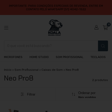
IMPORTANTE: PARA CONDIÇÕES ESPECIAIS DE REVENDA, ENTRE EM
CONTATO PELO WHATSAPP (51) 4042-1522
0
MICROFONES
HOME STUDIO
SOM PROFISSIONAL
TECLADOS
Início
>
Som Profissional
>
Caixas de Som
>
Neo Pro8
Neo Pro8
2 produtos
Ordenar por:
Filtrar
Mais vendidos