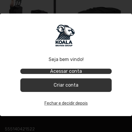
Seja bem vindo!
Caixa de Som Torre Sistema
Bag Capa para Torre de Som
PA Portátil Bluetooth Neo
Portátil AZ Audio Neo Pro8
Acessar conta
Pro8 AZ
Criar conta
Fechar e decidir depois
555140421522